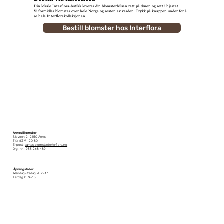
Din lokale Interflora-butikk leverer din blomsterhilsen rett på døren og rett i hjertet!
Vi formidler blomster over hele Norge og resten av verden. Trykk på knappen under for å
se hele Interflorakolleksjonen.
Bestill blomster hos Interflora
Årnes Blomster
Siloveien 2, 2150 Årnes
Tlf.: 63 91 20 80
E-post:
aarnes.blomster@interflora.no
Org. nr.: 933 268 489
Åpningstider
Mandag–fredag kl. 9–17
Lørdag kl. 9–15