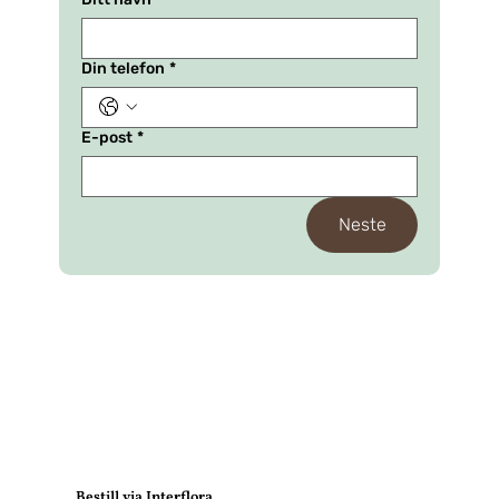
Din telefon
*
E-post
*
Neste
Bestill via Interflora